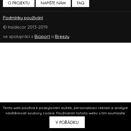
O PROJEKTU
NAPIŠTE NÁM
FAQ
Podmínky používání
© Insidecor 2013-2019.
ve spolupráci s
Bioport
a
Breezy
Tento web používá k poskytování služeb, personalizaci reklam a analýze
návštěvnosti soubory cookie. Používáním tohoto webu s tím souhlasíte.
V POŘÁDKU