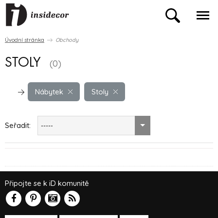
Úvodní stránka
Obchody
STOLY
(0)
Nábytek
Stoly
Seřadit:
-----
Připojte se k iD komunitě