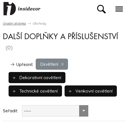
Úvodní stránka
Obchody
DALŠÍ DOPLŇKY A PŘÍSLUŠENSTVÍ
(0)
Osvětlení
Upřesnit:
Dekorativní osvětlení
Technické osvětlení
Venkovní osvětlení
Seřadit:
-----