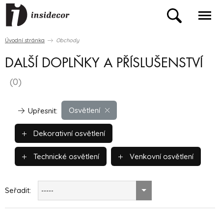
Úvodní stránka
Obchody
DALŠÍ DOPLŇKY A PŘÍSLUŠENSTVÍ
(0)
Osvětlení
Upřesnit:
Dekorativní osvětlení
Technické osvětlení
Venkovní osvětlení
Seřadit:
-----