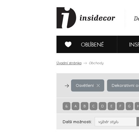
De
OBLÍBENÉ
INS
Úvodní stránka
Obchody
Osvětlení
Dekorativní o
&
A
B
C
D
E
F
G
Další možnosti:
výběr stylu