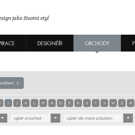
sign jako životní styl
PIRACE
DESIGNÉŘI
OBCHODY
světlení
H
I
J
K
L
M
N
O
P
R
S
T
V
W
Z
#
výběr prostředí
výběr dle místa působení