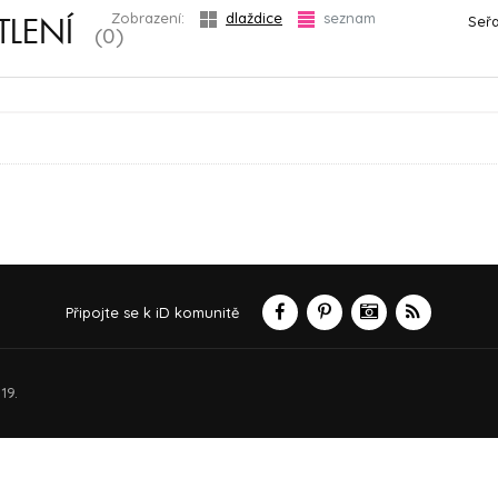
Zobrazení:
dlaždice
seznam
Seřa
TLENÍ
(0)
Připojte se k iD komunitě
19.