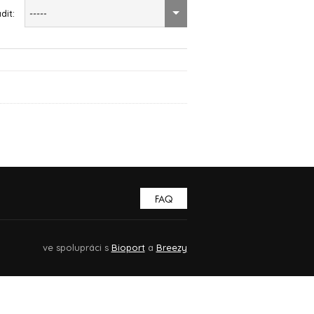
dit:
-----
FAQ
ve spolupráci s
Bioport
a
Breezy