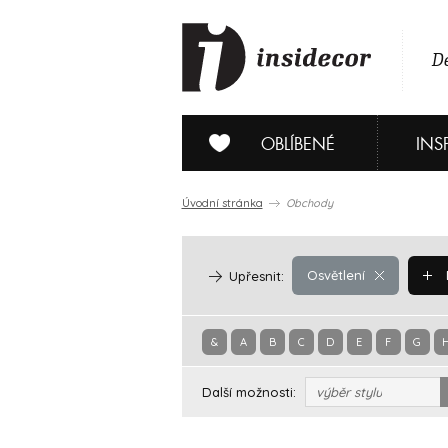
De
OBLÍBENÉ
INS
Úvodní stránka
Obchody
Osvětlení
Upřesnit:
&
A
B
C
D
E
F
G
Další možnosti:
výběr stylu