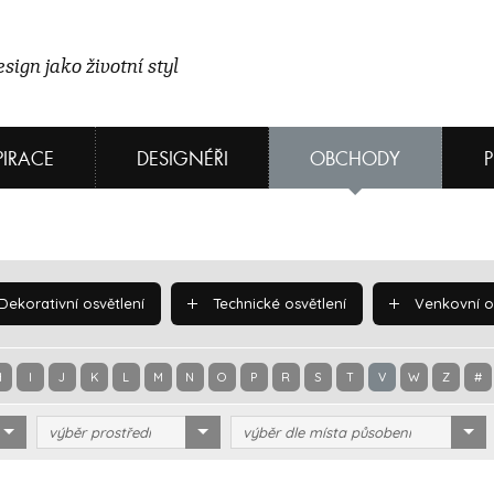
sign jako životní styl
PIRACE
DESIGNÉŘI
OBCHODY
Dekorativní osvětlení
Technické osvětlení
Venkovní os
H
I
J
K
L
M
N
O
P
R
S
T
V
W
Z
#
výběr prostředí
výběr dle místa působení