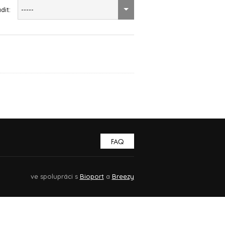
dit:
-----
FAQ
ve spolupráci s
Bioport
a
Breezy