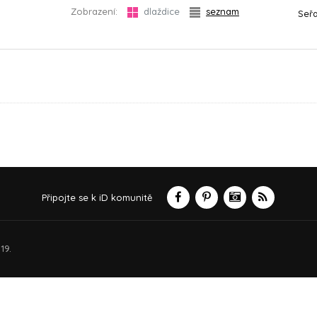
Zobrazení:
dlaždice
seznam
Seřa
Připojte se k iD komunitě
19.