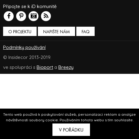
Připojte se k iD komunitě
O PROJEKTU
NAPIŠTE NÁM
FAQ
Podmínky používání
© Insidecor 2013-2019.
ve spolupráci s
Bioport
a
Breezy
Tento web používá k poskytování služeb, personalizaci reklam a analýze
návštěvnosti soubory cookie. Používáním tohoto webu s tím souhlasíte.
V POŘÁDKU