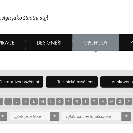
sign jako životní styl
PIRACE
DESIGNÉŘI
OBCHODY
Dekorativní osvětlení
Technické osvětlení
Venkovní os
H
I
J
K
L
M
N
O
P
R
S
T
V
W
Z
#
výběr prostředí
výběr dle místa působení