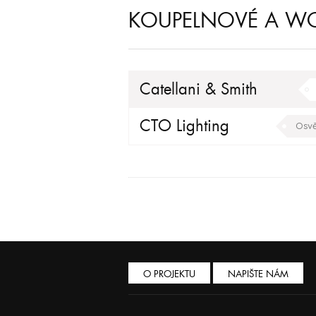
KOUPELNOVÉ A WC
Catellani & Smith
vchod
hala/cho
CTO Lighting
Osvě
O PROJEKTU
NAPIŠTE NÁM