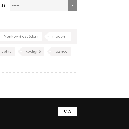
dit:
-----
Venkovní osvětlení
moderní
dětský pokoj
koupelna
jídelna
kuchyně
ložnice
olí domu
Praha
Celá ČR
racovna
Praha
Celá ČR
FAQ