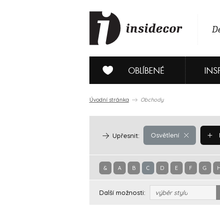
De
OBLÍBENÉ
INS
Úvodní stránka
Obchody
Osvětlení
Upřesnit:
&
A
B
C
D
E
F
G
Další možnosti:
výběr stylu