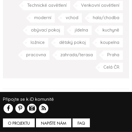
Technické osvětlení
Venkovní osvětlení
moderní
vchod
hala/chodba
obývací pokoj
jídelna
kuchyně
ložnice
dětský pokoj
koupelna
pracovna
zahrada/terasa
Praha
Celá ČR
Připojte se k iD komunitě
O PROJEKTU
NAPIŠTE NÁM
FAQ