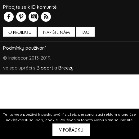
Připojte se k iD komunitě
O PROJEKTU
NAPIŠTE NÁM
FAQ
Podmínky používání
© Insidecor 2013-2019.
ve spolupráci s
Bioport
a
Breezy
Tento web používá k poskytování služeb, personalizaci reklam a analýze
návštěvnosti soubory cookie. Používáním tohoto webu s tím souhlasíte.
V POŘÁDKU