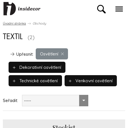
Úvodní stránka
Obchody
TEXTIL
(2)
Osvětlení
Upřesnit:
Dekorativní osvětlení
Technické osvětlení
Venkovní osvětlení
Seřadit:
-----
Stockist