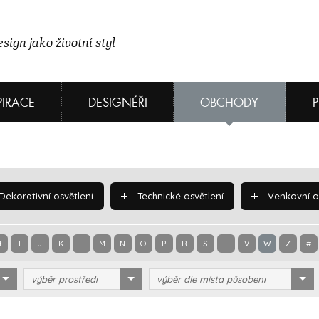
sign jako životní styl
PIRACE
DESIGNÉŘI
OBCHODY
Dekorativní osvětlení
Technické osvětlení
Venkovní os
H
I
J
K
L
M
N
O
P
R
S
T
V
W
Z
#
výběr prostředí
výběr dle místa působení