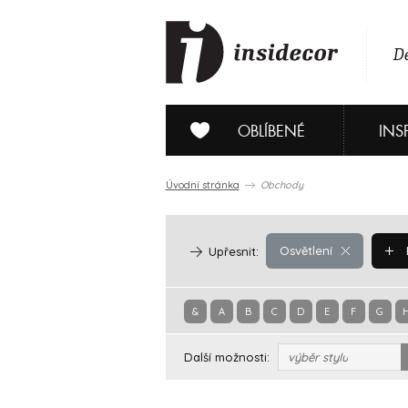
De
OBLÍBENÉ
INS
Úvodní stránka
Obchody
Osvětlení
Upřesnit:
&
A
B
C
D
E
F
G
Další možnosti:
výběr stylu