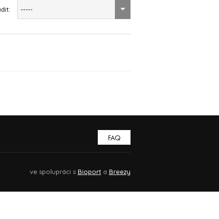
dit:
-----
FAQ
ve spolupráci s
Bioport
a
Breezy