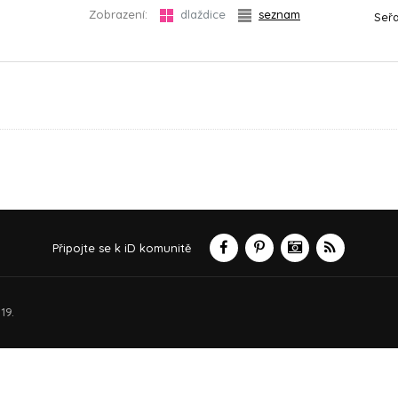
Zobrazení:
dlaždice
seznam
Seřa
Připojte se k iD komunitě
19.