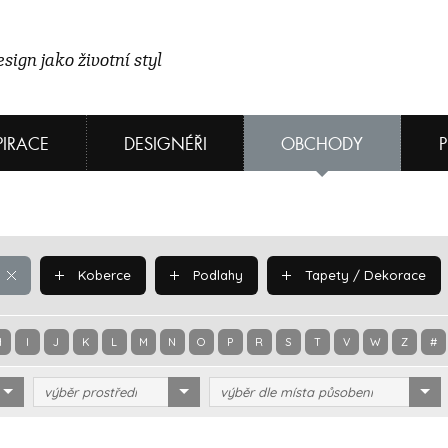
sign jako životní styl
PIRACE
DESIGNÉŘI
OBCHODY
Koberce
Podlahy
Tapety / Dekorace
H
I
J
K
L
M
N
O
P
R
S
T
V
W
Z
#
výběr prostředí
výběr dle místa působení