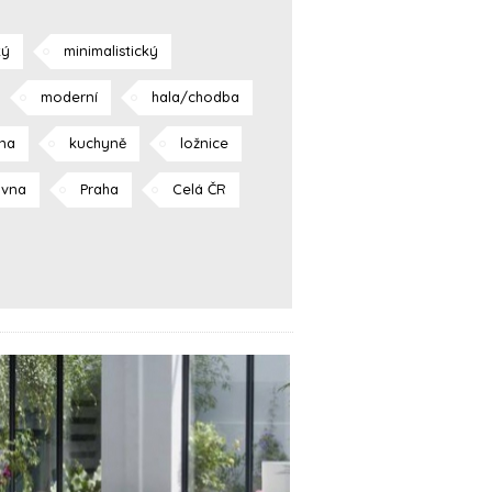
ký
minimalistický
moderní
hala/chodba
lna
kuchyně
ložnice
ovna
Praha
Celá ČR