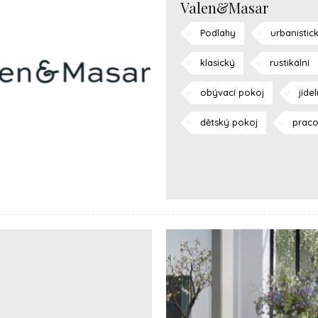
Valen&Masar
Podlahy
urbanistic
klasický
rustikální
obývací pokoj
jíde
dětský pokoj
prac