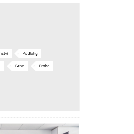
ství
Podlahy
a
Brno
Praha