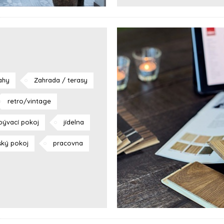
ahy
Zahrada / terasy
retro/vintage
bývací pokoj
jídelna
ský pokoj
pracovna