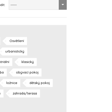
dit:
-----
Osvětlení
urbanistický
triální
klasický
ba
obývací pokoj
ložnice
dětský pokoj
a
zahrada/terasa