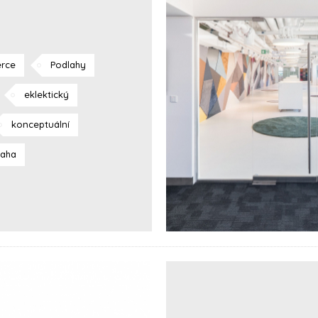
rce
Podlahy
eklektický
konceptuální
raha