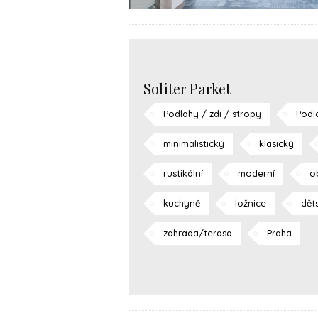
Soliter Parket
Podlahy / zdi / stropy
Podl
minimalistický
klasický
rustikální
moderní
o
kuchyně
ložnice
dět
zahrada/terasa
Praha