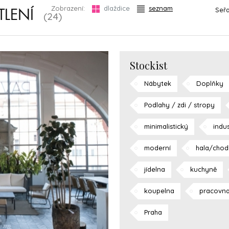
Zobrazení:
dlaždice
seznam
Seřa
TLENÍ
(24)
Stockist
Nábytek
Doplňky
Podlahy / zdi / stropy
minimalistický
indus
moderní
hala/chod
jídelna
kuchyně
koupelna
pracovn
Praha