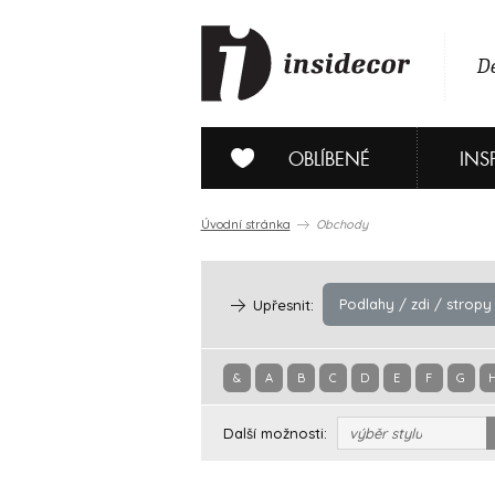
De
OBLÍBENÉ
INS
Úvodní stránka
Obchody
Podlahy / zdi / stropy
Upřesnit:
&
A
B
C
D
E
F
G
Další možnosti:
výběr stylu