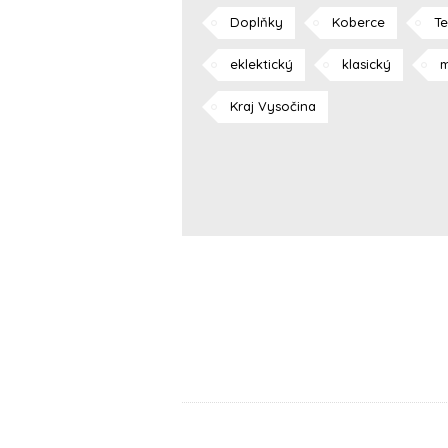
Doplňky
Koberce
Te
eklektický
klasický
m
Kraj Vysočina