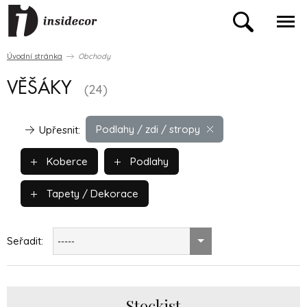
Úvodní stránka
Obchody
VĚŠÁKY
(24)
Podlahy / zdi / stropy
Upřesnit:
Koberce
Podlahy
Tapety / Dekorace
Seřadit:
-----
Stockist