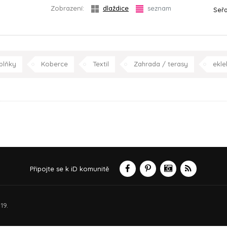
Zobrazení:
dlaždice
seznam
Seřa
plňky
Koberce
Textil
Zahrada / terasy
ekle
Připojte se k iD komunitě
19.