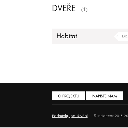
DVEŘE
(1)
Habitat
Do
O PROJEKTU
NAPIŠTE NÁM
Podmínky používání
© Insidecor 2013-20