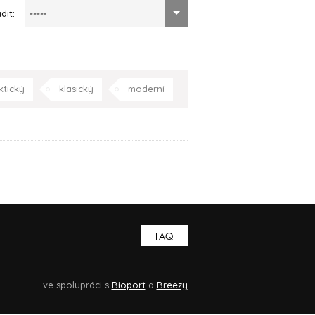
dit:
-----
ktický
klasický
moderní
Kraj Vysočina
FAQ
ve spolupráci s
Bioport
a
Breezy