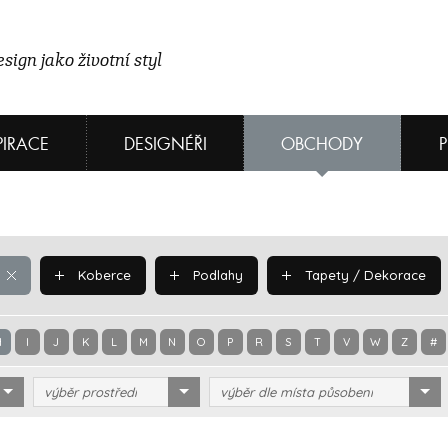
sign jako životní styl
PIRACE
DESIGNÉŘI
OBCHODY
Koberce
Podlahy
Tapety / Dekorace
H
I
J
K
L
M
N
O
P
R
S
T
V
W
Z
#
výběr prostředí
výběr dle místa působení