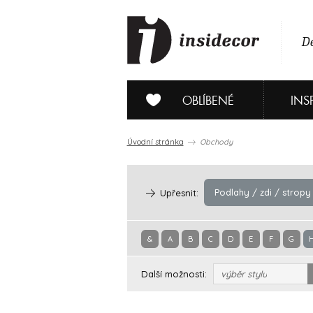
De
OBLÍBENÉ
INS
Úvodní stránka
Obchody
Podlahy / zdi / stropy
Upřesnit:
&
A
B
C
D
E
F
G
Další možnosti:
výběr stylu