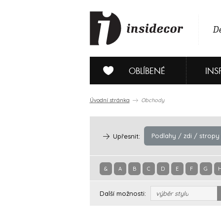
De
OBLÍBENÉ
INS
Úvodní stránka
Obchody
Podlahy / zdi / stropy
Upřesnit:
&
A
B
C
D
E
F
G
Další možnosti:
výběr stylu