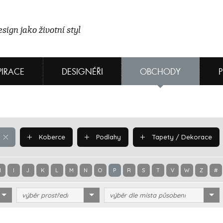
sign jako životní styl
PIRACE
DESIGNÉŘI
OBCHODY
Koberce
Podlahy
Tapety / Dekorace
H
I
J
K
L
M
N
O
P
R
S
T
V
W
Z
#
výběr prostředí
výběr dle místa působení