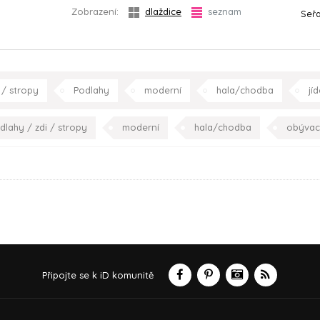
Zobrazení:
dlaždice
seznam
Seřa
 / stropy
Podlahy
moderní
hala/chodba
jí
dlahy / zdi / stropy
moderní
hala/chodba
obývac
ložnice
koupelna
p
Připojte se k iD komunitě