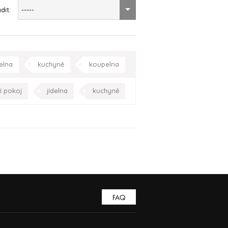
dit:
-----
delna
kuchyně
koupelna
Praha
Celá ČR
í pokoj
jídelna
kuchyně
racovna
Praha
Celá ČR
FAQ