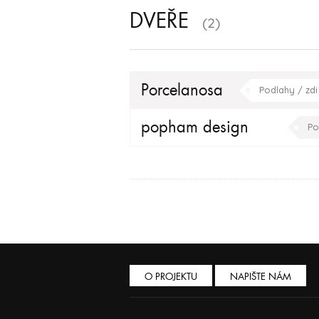
DVEŘE
(2)
Porcelanosa
Podlahy / zdi
popham design
Po
O PROJEKTU
NAPIŠTE NÁM