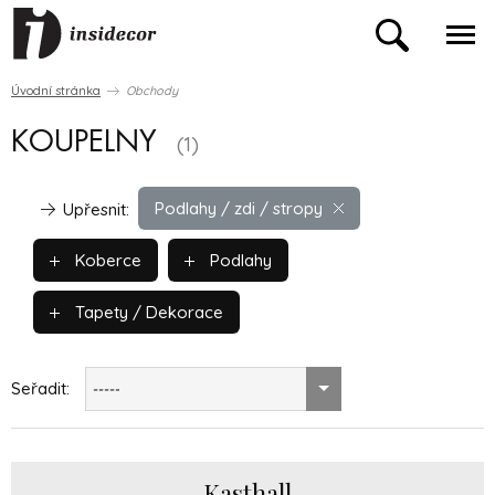
Úvodní stránka
Obchody
KOUPELNY
(1)
Podlahy / zdi / stropy
Upřesnit:
Koberce
Podlahy
Tapety / Dekorace
Seřadit:
-----
Kasthall