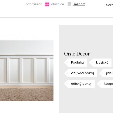
Zobrazení:
dlaždice
seznam
Seřa
Orac Decor
Podlahy
klasický
obývací pokoj
jíde
dětský pokoj
koup