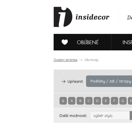
De
OBLÍBENÉ
INS
Úvodní stránka
Obchody
Podlahy / zdi / stropy
Upřesnit:
&
A
B
C
D
E
F
G
Další možnosti:
výběr stylu