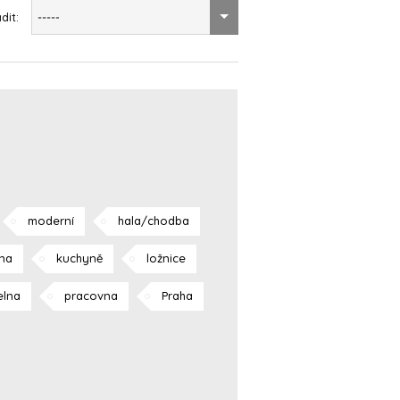
dit:
-----
moderní
hala/chodba
lna
kuchyně
ložnice
elna
pracovna
Praha