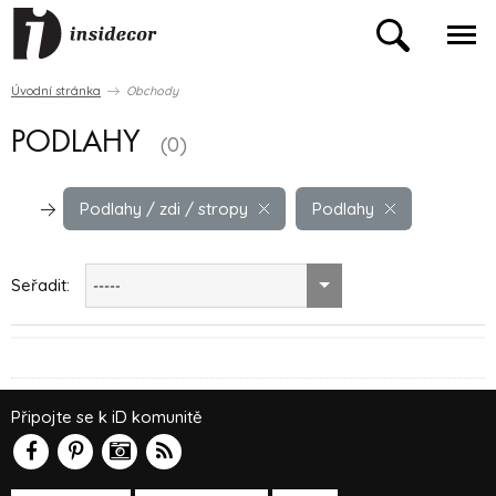
Úvodní stránka
Obchody
PODLAHY
(0)
Podlahy / zdi / stropy
Podlahy
Seřadit:
-----
Připojte se k iD komunitě