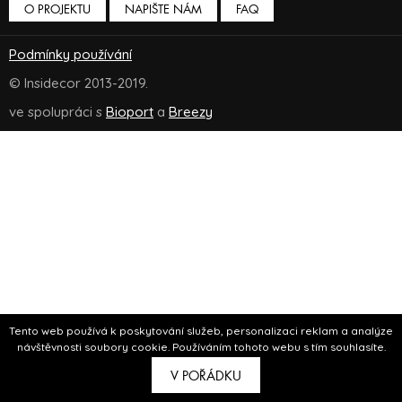
O PROJEKTU
NAPIŠTE NÁM
FAQ
Podmínky používání
© Insidecor 2013-2019.
ve spolupráci s
Bioport
a
Breezy
Tento web používá k poskytování služeb, personalizaci reklam a analýze
návštěvnosti soubory cookie. Používáním tohoto webu s tím souhlasíte.
V POŘÁDKU