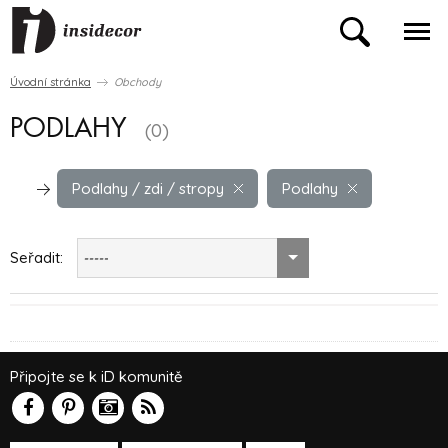
Úvodní stránka
Obchody
PODLAHY
(0)
Podlahy / zdi / stropy
Podlahy
Seřadit:
-----
Připojte se k iD komunitě