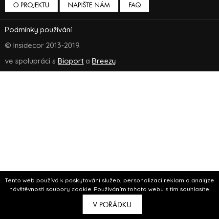
O PROJEKTU
NAPIŠTE NÁM
FAQ
Podmínky používání
© Insidecor 2013-2019.
ve spolupráci s
Bioport
a
Breezy
Tento web používá k poskytování služeb, personalizaci reklam a analýze
návštěvnosti soubory cookie. Používáním tohoto webu s tím souhlasíte.
V POŘÁDKU