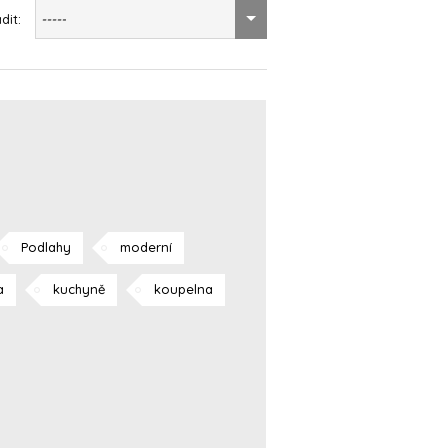
dit:
-----
Podlahy
moderní
a
kuchyně
koupelna