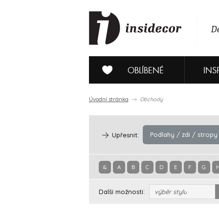
De
OBLÍBENÉ
INS
Úvodní stránka
Obchody
Podlahy / zdi / stropy
Upřesnit:
&
A
B
C
D
E
F
G
Další možnosti:
výběr stylu