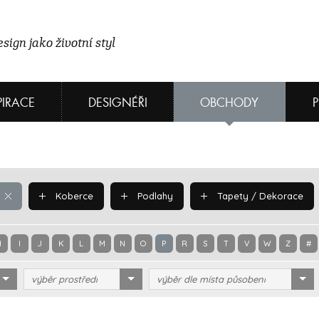
sign jako životní styl
PIRACE
DESIGNÉŘI
OBCHODY
Koberce
Podlahy
Tapety / Dekorace
H
I
J
K
L
M
N
O
P
R
S
T
V
W
Z
#
výběr prostředí
výběr dle místa působení