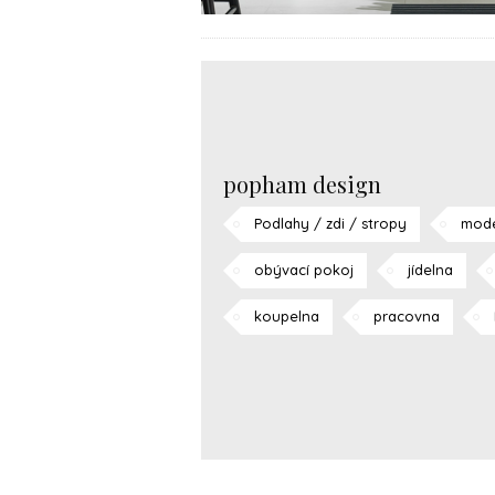
popham design
Podlahy / zdi / stropy
mode
obývací pokoj
jídelna
koupelna
pracovna