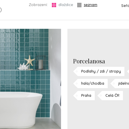
Zobrazení:
dlaždice
seznam
Seřa
)
Porcelanosa
Podlahy / zdi / stropy
hala/chodba
jídeln
Praha
Celá ČR