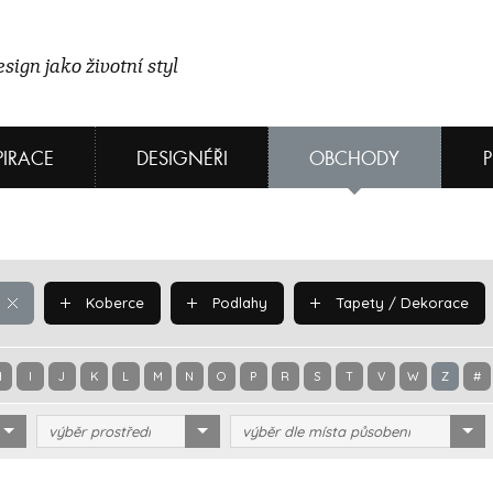
sign jako životní styl
PIRACE
DESIGNÉŘI
OBCHODY
Koberce
Podlahy
Tapety / Dekorace
H
I
J
K
L
M
N
O
P
R
S
T
V
W
Z
#
výběr prostředí
výběr dle místa působení