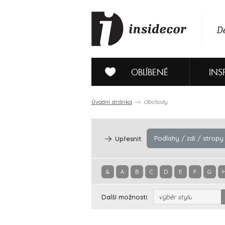
De
OBLÍBENÉ
INS
Úvodní stránka
Obchody
Podlahy / zdi / stropy
Upřesnit:
&
A
B
C
D
E
F
G
Další možnosti:
výběr stylu