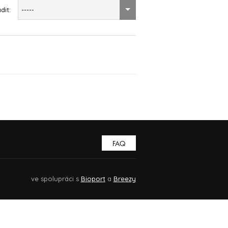
dit:
-----
FAQ
ve spolupráci s
Bioport
a
Breezy