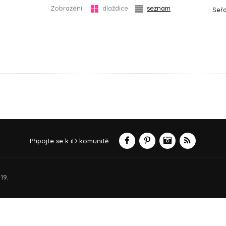
Zobrazení:
dlaždice
seznam
Seřa
Připojte se k iD komunitě
19.