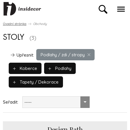
Úvodní stránka
Obchody
STOLY
(3)
Podlahy / zdi / stropy
Upřesnit:
Koberce
Podlahy
Tapety / Dekorace
Seřadit:
-----
Design Bath