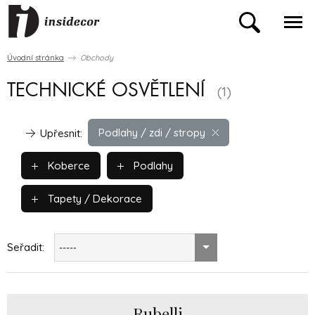
Úvodní stránka
Obchody
TECHNICKÉ OSVĚTLENÍ
(1)
Podlahy / zdi / stropy
Upřesnit:
Koberce
Podlahy
Tapety / Dekorace
Seřadit:
-----
Rubelli