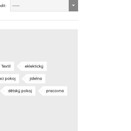
dit:
-----
Textil
eklektický
cí pokoj
jídelna
dětský pokoj
pracovna