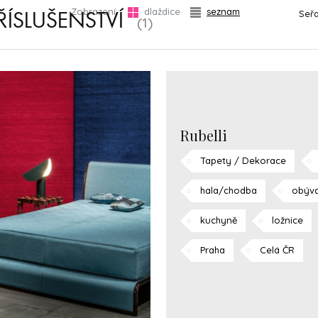
Zobrazení:
dlaždice
seznam
Seřa
ŘÍSLUŠENSTVÍ
(1)
Rubelli
Tapety / Dekorace
hala/chodba
obýva
kuchyně
ložnice
Praha
Celá ČR