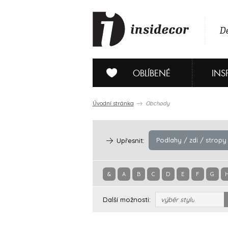
De
OBLÍBENÉ
INS
Úvodní stránka
Obchody
Podlahy / zdi / stropy
Upřesnit:
&
A
B
C
D
E
F
G
Další možnosti:
výběr stylu