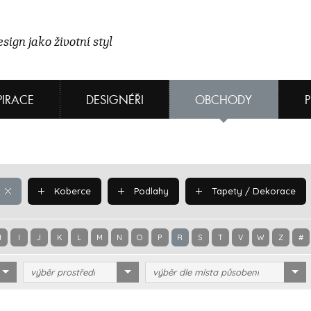
sign jako životní styl
PIRACE
DESIGNÉŘI
OBCHODY
Koberce
Podlahy
Tapety / Dekorace
H
I
J
K
L
M
N
O
P
R
S
T
V
W
Z
#
výběr prostředí
výběr dle místa působení