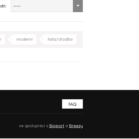
dit:
-----
í
moderní
hala/chodba
racovna
Praha
Celá ČR
FAQ
ve spolupráci s
Bioport
a
Breezy