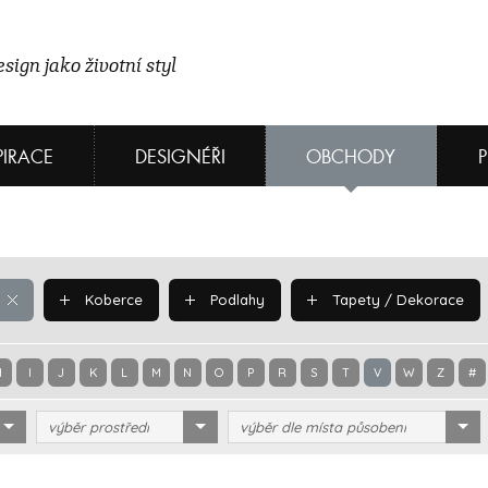
sign jako životní styl
PIRACE
DESIGNÉŘI
OBCHODY
Koberce
Podlahy
Tapety / Dekorace
H
I
J
K
L
M
N
O
P
R
S
T
V
W
Z
#
výběr prostředí
výběr dle místa působení