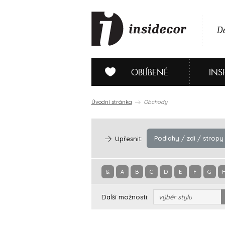
De
OBLÍBENÉ
INS
Úvodní stránka
Obchody
Podlahy / zdi / stropy
Upřesnit:
&
A
B
C
D
E
F
G
Další možnosti:
výběr stylu