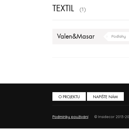
TEXTIL
(1)
Valen&Masar
Podlahy
obývací pokoj
O PROJEKTU
NAPIŠTE NÁM
Podmínky používání
© Insidecor 2013-20