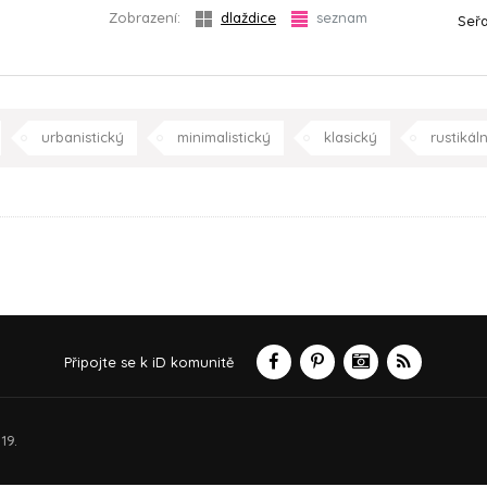
Zobrazení:
dlaždice
seznam
Seřa
urbanistický
minimalistický
klasický
rustikáln
jídelna
kuchyně
ložnice
dětský pokoj
p
Připojte se k iD komunitě
19.