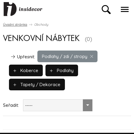
Úvodní stránka
Obchody
VENKOVNÍ NÁBYTEK
(0)
Podlahy / zdi / stropy
Upřesnit:
Koberce
Podlahy
Tapety / Dekorace
Seřadit:
-----