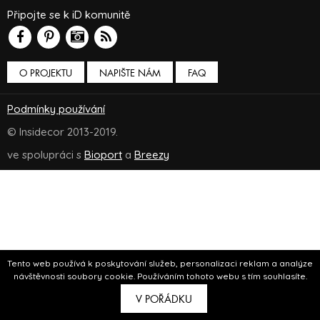
Připojte se k iD komunitě
O PROJEKTU
NAPIŠTE NÁM
FAQ
Podmínky používání
© Insidecor 2013-2019.
ve spolupráci s
Bioport
a
Breezy
Tento web používá k poskytování služeb, personalizaci reklam a analýze
návštěvnosti soubory cookie. Používáním tohoto webu s tím souhlasíte.
V POŘÁDKU