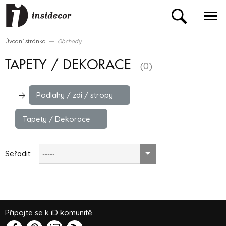
Úvodní stránka
Obchody
TAPETY / DEKORACE
(0)
Podlahy / zdi / stropy
Tapety / Dekorace
Seřadit:
-----
Připojte se k iD komunitě