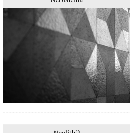
Neolith®