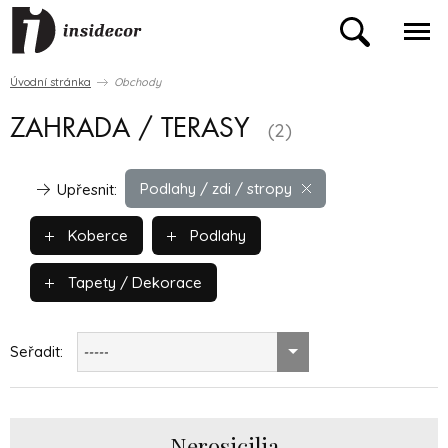
Úvodní stránka
Obchody
ZAHRADA / TERASY
(2)
Podlahy / zdi / stropy
Upřesnit:
Koberce
Podlahy
Tapety / Dekorace
Seřadit:
-----
Nerosicilia