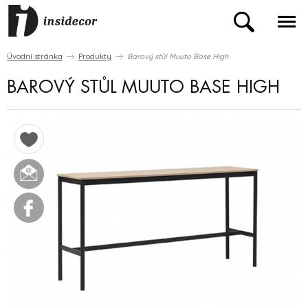
Úvodní stránka
Produkty
Barový stůl Muuto Base High
BAROVÝ STŮL MUUTO BASE HIGH