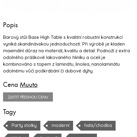
Popis
Barový stůl Base High Table s kvalitní robustní konstrukcí
vyniká skandinávskou jednoduchostí. Při výrobě je kladen
maximální důraz na materiál, kvalitu a detail. Podnoží z extra
odolného práškově lakovaného hliníku a oceli je
kombinováno s topem z laminátu, linolea, nanolaminátu
odolnému vůči poškrábání či dubové dýhy.
Cena
Muuto
ZJISTIT PŘESNOU CENU
Tagy
Party stolky
moderní
hala/chodba