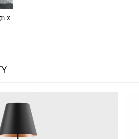
gn z
TY