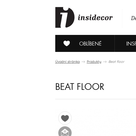
De
OBLÍBENÉ
INS
Úvodní stránka
Produkty
Beat floor
BEAT FLOOR