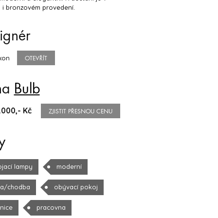
 i bronzovém provedení.
ignér
xon
OTEVŘÍT
na
Bulb
.000,- Kč
ZJISTIT PŘESNOU CENU
y
ojací lampy
moderní
la/chodba
obývací pokoj
žnice
pracovna