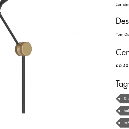
černém
Des
Tom Di
Ce
do 30
Tag
St
ha
lo