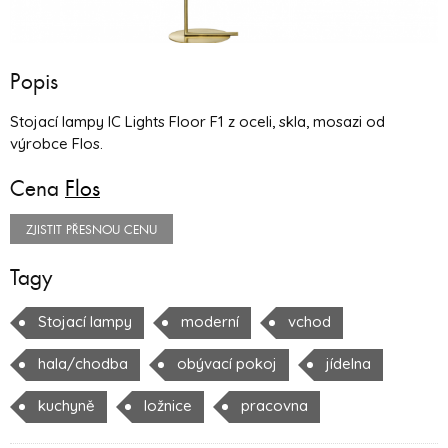
Popis
Stojací lampy IC Lights Floor F1 z oceli, skla, mosazi od
výrobce Flos.
Cena
Flos
ZJISTIT PŘESNOU CENU
Tagy
Stojací lampy
moderní
vchod
hala/chodba
obývací pokoj
jídelna
kuchyně
ložnice
pracovna