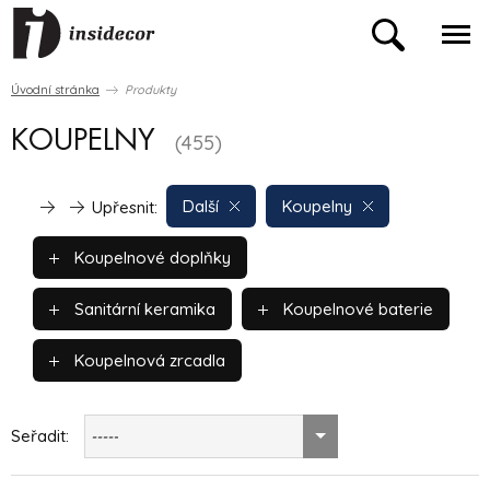
Úvodní stránka
Produkty
KOUPELNY
(455)
Další
Koupelny
Upřesnit:
Koupelnové doplňky
Sanitární keramika
Koupelnové baterie
Koupelnová zrcadla
Seřadit:
-----