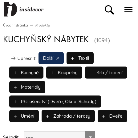
Úvodní stránka
Produkty
KUCHYŇSKÝ NÁBYTEK
(1094)
Další
Textil
Upřesnit:
Kuchyně
Koupelny
Krb / topení
Materiály
Příslušenství (Dveře, Okna, Schody)
Umění
Zahrada / terasy
Dveře
Seřadit:
-----