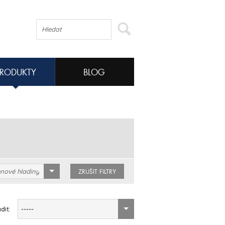
PRODUKTY
BLOG
nové hladiny
ZRUŠIT FILTRY
dit:
-----