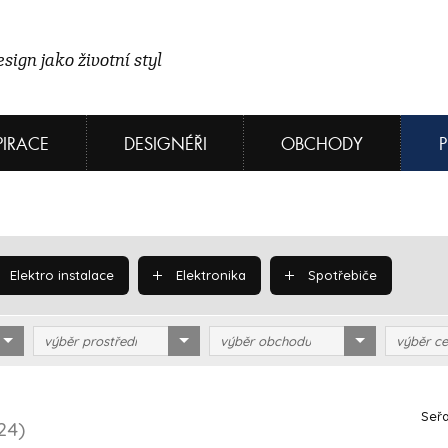
sign jako životní styl
PIRACE
DESIGNÉŘI
OBCHODY
Elektro instalace
Elektronika
Spotřebiče
výběr prostředí
výběr obchodu
výběr ce
Seřa
24)