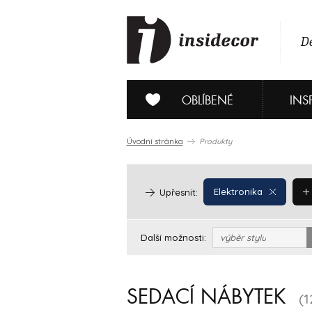
De
OBLÍBENÉ
INS
Úvodní stránka
Produkty
Elektronika
Upřesnit:
Další možnosti:
výběr stylu
SEDACÍ NÁBYTEK
(1