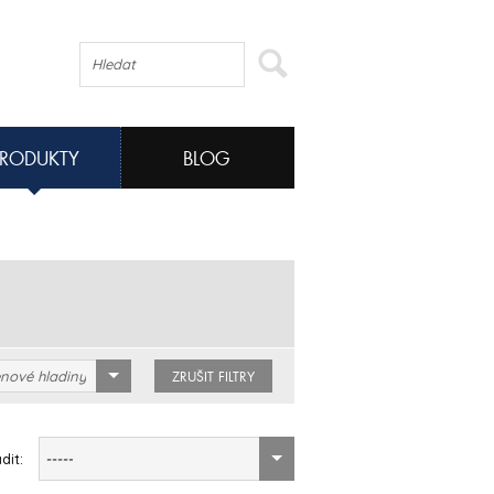
PRODUKTY
BLOG
nové hladiny
ZRUŠIT FILTRY
dit:
-----