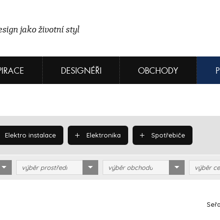
sign jako životní styl
PIRACE
DESIGNÉŘI
OBCHODY
Elektro instalace
Elektronika
Spotřebiče
výběr prostředí
výběr obchodu
výběr ce
Seřa