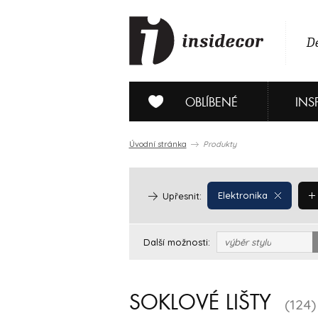
De
OBLÍBENÉ
INS
Úvodní stránka
Produkty
Elektronika
Upřesnit:
Další možnosti:
výběr stylu
SOKLOVÉ LIŠTY
(124)