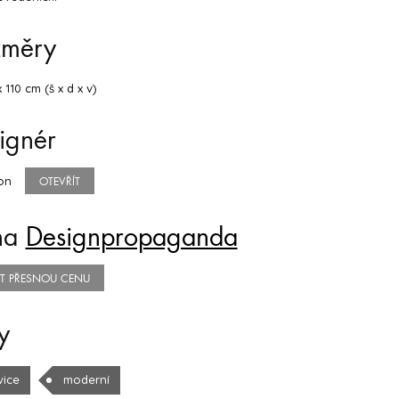
změry
 110 cm (š x d x v)
ignér
on
OTEVŘÍT
na
Designpropaganda
TIT PŘESNOU CENU
y
vice
moderní