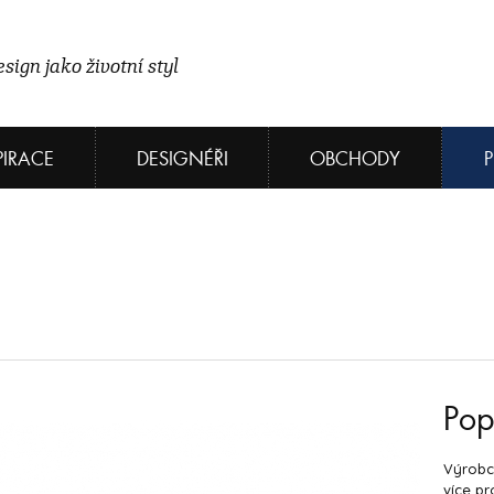
sign jako životní styl
PIRACE
DESIGNÉŘI
OBCHODY
Pop
Výrobce
více pr