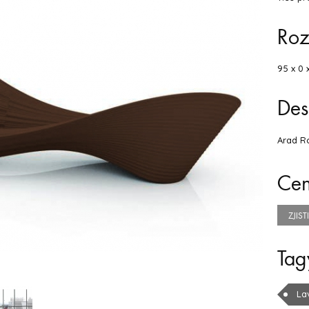
Ro
95 x 0 x
Des
Arad R
Ce
ZJIS
Tag
La