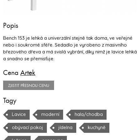
Popis
Bench 153 je lehká a univerzální stejně tak doma, ve veřejné
nebo i soukromé sféře. Sedadlo je vyrobeno z masivního
březového dřeva a má svislá vybrání, díky nimž je lavice lehká
a snadno se přemisťuje.
Cena
Artek
ZJISTIT PŘESNOU CENU
Tagy
Lavice
moderní
hala/chodba
obývací pokoj
jídelna
kuchyně