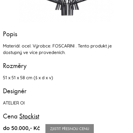
Popis
Materiál: ocel. Výrobce: FOSCARINI . Tento produkt je
dostupný ve více provedeních.
Rozměry
51 x 51 x 58 cm (š x d x v)
Designér
ATELIER OI
Cena
Stockist
do 50.000,- Kč
ZJISTIT PŘESNOU CENU