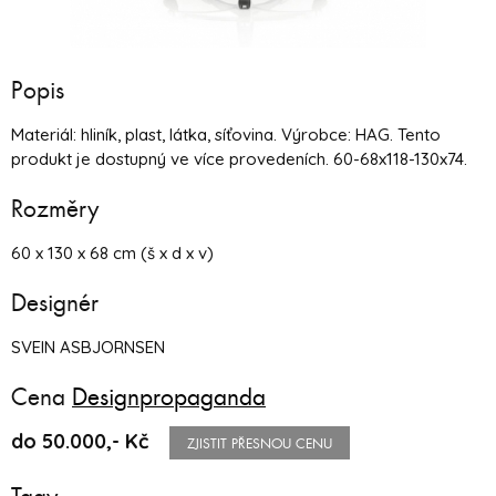
Popis
Materiál: hliník, plast, látka, síťovina. Výrobce: HAG. Tento
produkt je dostupný ve více provedeních. 60-68x118-130x74.
Rozměry
60 x 130 x 68 cm (š x d x v)
Designér
SVEIN ASBJORNSEN
Cena
Designpropaganda
do 50.000,- Kč
ZJISTIT PŘESNOU CENU