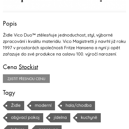
Popis
Židle Vico Duo™ ztělesňuje jednoduchost, styl, výborné
zpracování i kvalitu materiálu. Vico Magistretti ji navrhl již roku
1997 v prostorách společnosti Fritze Hansena a nyní ji opět
zařazuje do své produkce na oslavu 100. výročí narození.
Cena
Stockist
ZJISTIT PŘESNOU CENU
Tagy
Židle
moderní
hala/chodba
obývací pokoj
jídelna
kuchyně