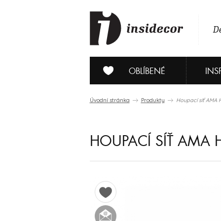
De
OBLÍBENÉ
INS
Úvodní stránka
Produkty
Houpací síť AM
HOUPACÍ SÍŤ AMA