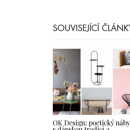
SOUVISEJÍCÍ ČLÁNK
OK Design: poetický náb
s dánskou tradicí a