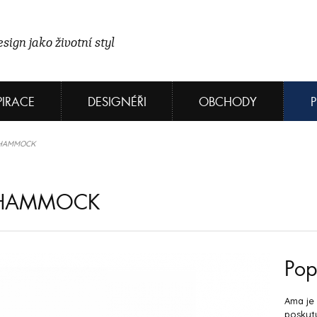
sign jako životní styl
PIRACE
DESIGNÉŘI
OBCHODY
A HAMMOCK
 HAMMOCK
Pop
Ama je 
poskytu