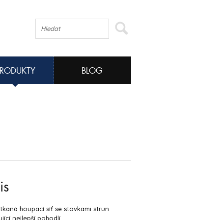
PRODUKTY
BLOG
is
tkaná houpací síť se stovkami strun
jící nejlepší pohodlí.