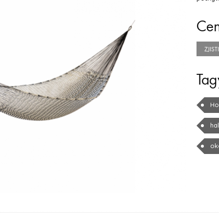
Ce
ZJIS
Tag
Ho
ha
ok