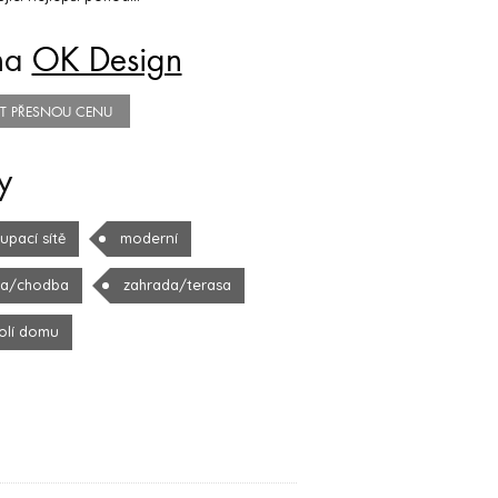
na
OK Design
TIT PŘESNOU CENU
y
upací sítě
moderní
la/chodba
zahrada/terasa
olí domu