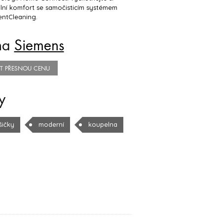
lní komfort se samočisticím systémem
gentCleaning.
na
Siemens
TIT PŘESNOU CENU
y
šičky
moderní
koupelna