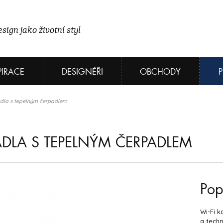
sign jako životní styl
PIRACE
DESIGNÉŘI
OBCHODY
ádla s tepelným čerpadlem
ÁDLA S TEPELNÝM ČERPADLEM
Pop
Wi-Fi 
a techn