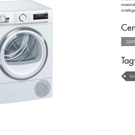
maximá
intelli
Ce
ZJIS
Tag
Su