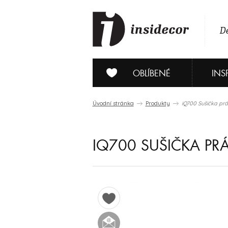
De
OBLÍBENÉ
INS
Úvodní stránka
Produkty
iQ700 Sušička pr
IQ700 SUŠIČKA PR