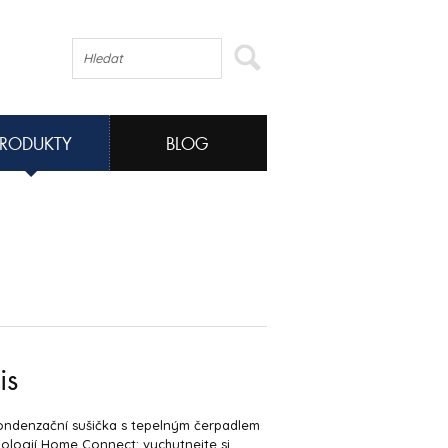
PRODUKTY
BLOG
is
kondenzační sušička s tepelným čerpadlem
ologií Home Connect: vychutnejte si