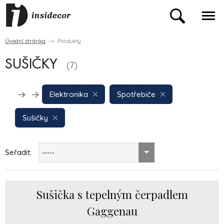
Úvodní stránka
Produkty
SUŠIČKY
(7)
Elektronika
Spotřebiče
Sušičky
Seřadit:
-----
Sušička s tepelným čerpadlem
Gaggenau