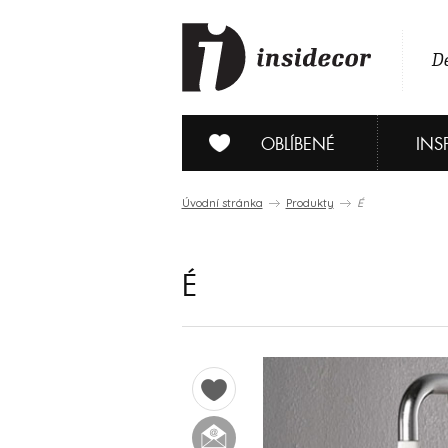
De
OBLÍBENÉ
INS
Úvodní stránka
Produkty
É
É