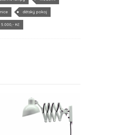
žnice
dětský pokoj
 5.000,- Kč