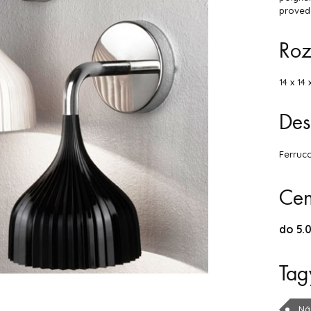
proved
Ro
14 x 14 
Des
Ferrucc
Ce
do 5.0
Tag
Ná