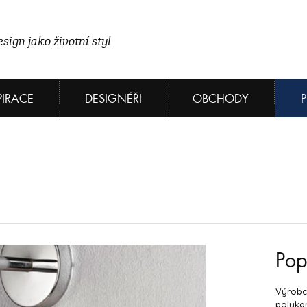
sign jako životní styl
PIRACE
DESIGNÉŘI
OBCHODY
Pop
Výrobce
polyka