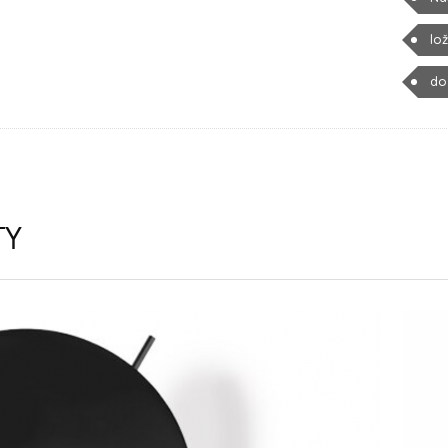
lo
do
TY