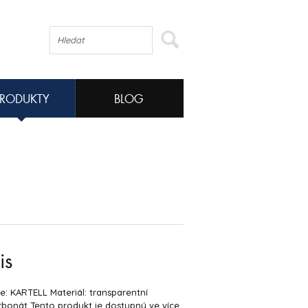
PRODUKTY
BLOG
is
: KARTELL Materiál: transparentní
rbonát Tento produkt je dostupný ve více