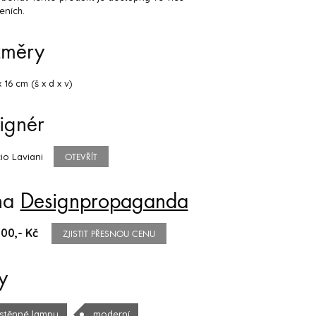
eních.
změry
x 16 cm (š x d x v)
ignér
io Laviani
OTEVŘÍT
na
Designpropaganda
00,- Kč
ZJISTIT PŘESNOU CENU
y
stěnné lampy
moderní