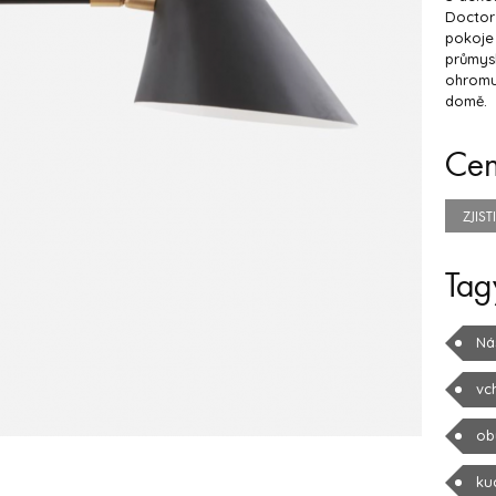
Doctor 
pokoje
průmysl
ohromu
domě.
Ce
ZJIS
Tag
Ná
vc
ob
ku