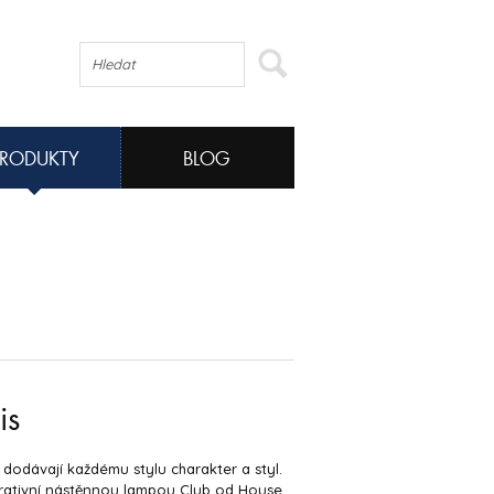
PRODUKTY
BLOG
is
a dodávají každému stylu charakter a styl.
rativní nástěnnou lampou Club od House