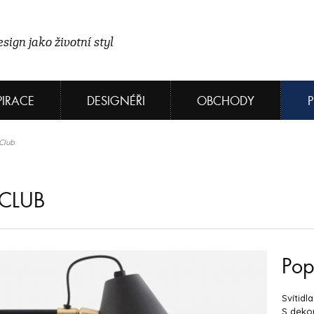
sign jako životní styl
PIRACE
DESIGNÉŘI
OBCHODY
Club
CLUB
Pop
Svítidl
S deko