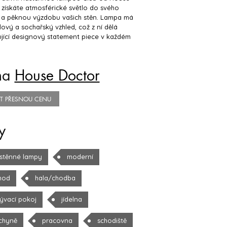
získáte atmosférické světlo do svého
 a pěknou výzdobu vašich stěn. Lampa má
ový a sochařský vzhled, což z ní dělá
jící designový statement piece v každém
na
House Doctor
TIT PŘESNOU CENU
y
stěnné lampy
moderní
hod
hala/chodba
ývací pokoj
jídelna
chyně
pracovna
schodiště