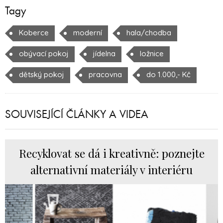
Tagy
Koberce
moderní
hala/chodba
obývací pokoj
jídelna
ložnice
dětský pokoj
pracovna
do 1.000,- Kč
SOUVISEJÍCÍ ČLÁNKY A VIDEA
Recyklovat se dá i kreativně: poznejte
alternativní materiály v interiéru