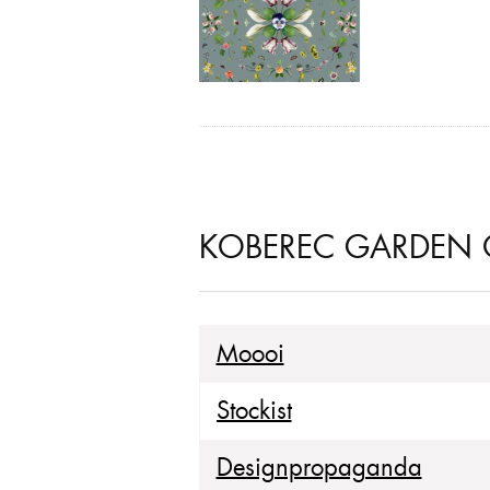
KOBEREC GARDEN O
Moooi
Stockist
Designpropaganda