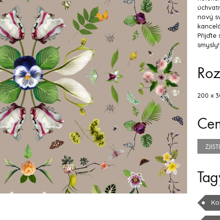
úchvatn
nový sv
kancelá
Přijďte
smysly!
Ro
200 x 3
Ce
ZJIS
Tag
Ko