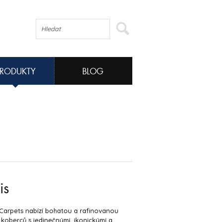
PRODUKTY
BLOG
is
Carpets nabízí bohatou a rafinovanou
 koberců s jedinečnými, ikonickými a