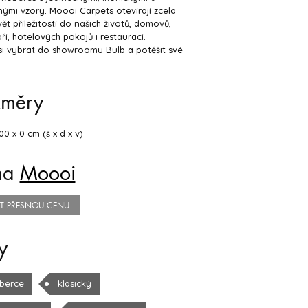
ými vzory. Moooi Carpets otevírají zcela
ět příležitostí do našich životů, domovů,
ří, hotelových pokojů i restaurací.
 si vybrat do showroomu Bulb a potěšit své
změry
00 x 0 cm (š x d x v)
na
Moooi
TIT PŘESNOU CENU
y
berce
klasický