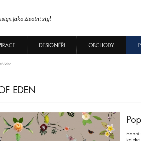
sign jako životní styl
PIRACE
DESIGNÉŘI
OBCHODY
of Eden
OF EDEN
Pop
Moooi 
kolekci