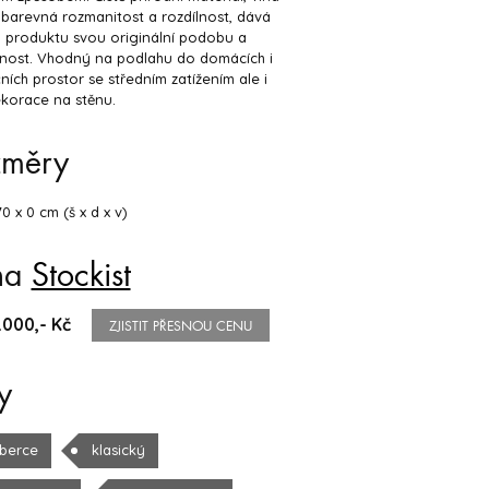
 barevná rozmanitost a rozdílnost, dává
 produktu svou originální podobu a
čnost. Vhodný na podlahu do domácích i
ích prostor se středním zatížením ale i
korace na stěnu.
změry
70 x 0 cm (š x d x v)
na
Stockist
.000,- Kč
ZJISTIT PŘESNOU CENU
y
berce
klasický