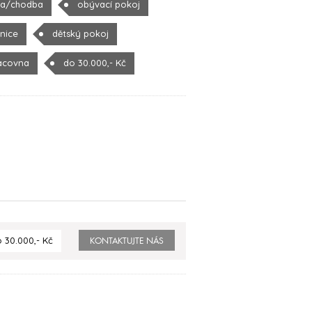
la/chodba
obývací pokoj
žnice
dětský pokoj
acovna
do 30.000,- Kč
 30.000,- Kč
KONTAKTUJTE NÁS