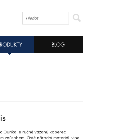
PRODUKTY
BLOG
is
c Ourika je ručně vázaný koberec
ím způsobem. Čistě přírodní materiál, vlna