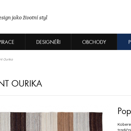
sign jako životní styl
PIRACE
DESIGNÉŘI
OBCHODY
t Ourika
NT OURIKA
Pop
Kobere
tradičn