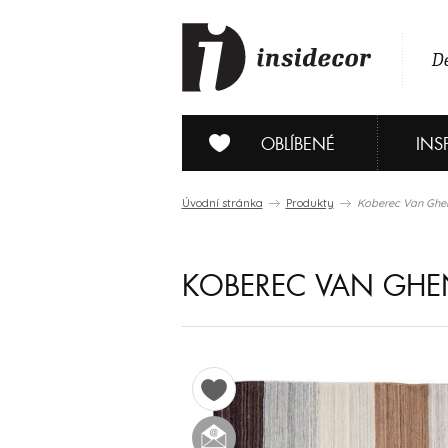
De
OBLÍBENÉ
INS
Úvodní stránka
Produkty
Koberec Van Ghen
KOBEREC VAN GHE