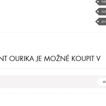
ha
lo
pr
T OURIKA JE MOŽNÉ KOUPIT V
do