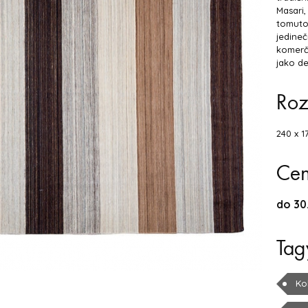
Masari,
tomuto
jedine
komerčn
jako de
Ro
240 x 1
Ce
do 30
Tag
Ko