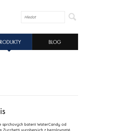
PRODUKTY
BLOG
is
e sprchových baterií WaterCandy od
e Zucchetti vyrobených z bezolovnaté