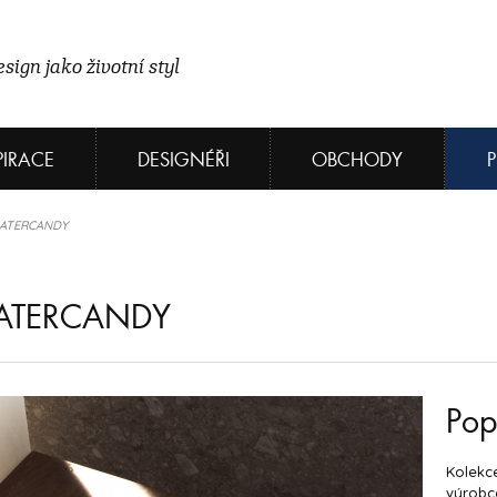
sign jako životní styl
PIRACE
DESIGNÉŘI
OBCHODY
 WATERCANDY
WATERCANDY
Pop
Kolekc
výrobc