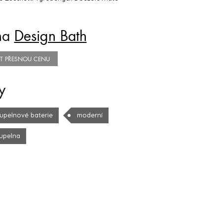
na
Design Bath
TIT PŘESNOU CENU
y
upelnové baterie
moderní
upelna