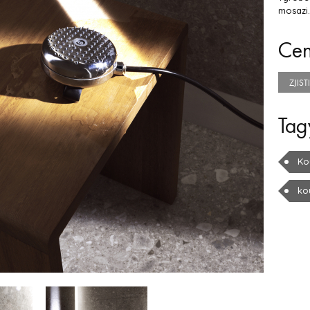
mosazi.
Ce
ZJIS
Tag
Ko
ko