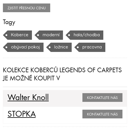
ZJISTIT PŘESNOU CENU
Tagy
Koberce
moderní
hala/chodba
obývací pokoj
ložnice
pracovna
KOLEKCE KOBERCŮ LEGENDS OF CARPETS
JE MOŽNÉ KOUPIT V
Walter Knoll
KONTAKTUJTE NÁS
STOPKA
KONTAKTUJTE NÁS